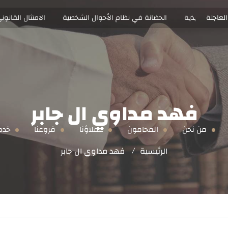
 العاجلة
 التنفيذية
الحضانة في نظام الأحوال الشخصية
الامتثال القانوني
انونية والتي تساعد الشركات والأفراد والمجتمعات على الاستفادة من خدماتنا 
فهد مداوي ال جابر
من نحن
المحامون
عملاؤنا
فروعنا
خدما
الرئيسية
فهد مداوي ال جابر